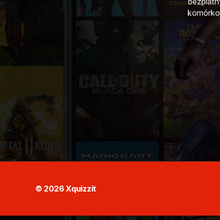
bezplatn
komórko
© 2026
Xquizzit