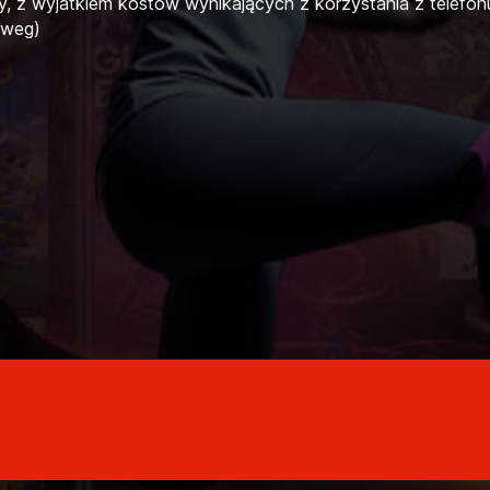
y, z wyjatkiem kostów wynikających z korzystania z telefon
weg)