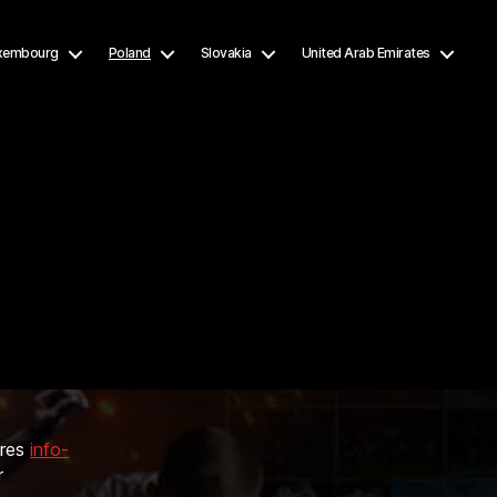
xembourg
Poland
Slovakia
United Arab Emirates
dres
info-
r