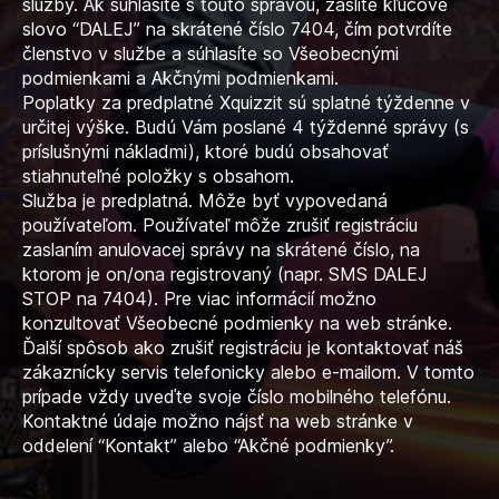
služby. Ak súhlasíte s touto správou, zašlite kľúčové
slovo “DALEJ” na skrátené číslo 7404, čím potvrdíte
členstvo v službe a súhlasíte so Všeobecnými
podmienkami a Akčnými podmienkami.
Poplatky za predplatné Xquizzit sú splatné týždenne v
určitej výške. Budú Vám poslané 4 týždenné správy (s
príslušnými nákladmi), ktoré budú obsahovať
stiahnuteľné položky s obsahom.
Služba je predplatná. Môže byť vypovedaná
používateľom. Používateľ môže zrušiť registráciu
zaslaním anulovacej správy na skrátené číslo, na
ktorom je on/ona registrovaný (napr. SMS DALEJ
STOP na 7404). Pre viac informácií možno
konzultovať Všeobecné podmienky na web stránke.
Ďalší spôsob ako zrušiť registráciu je kontaktovať náš
zákaznícky servis telefonicky alebo e-mailom. V tomto
prípade vždy uveďte svoje číslo mobilného telefónu.
Kontaktné údaje možno nájsť na web stránke v
oddelení “Kontakt” alebo “Akčné podmienky”.